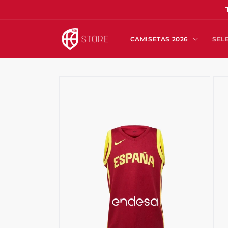
Ir
directamente
al contenido
CAMISETAS 2026
SEL
Ir
directamente
a la
información
del producto