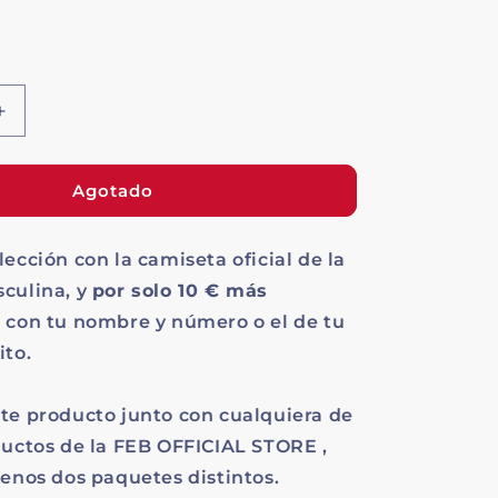
o
no
no
no
no
te
le
isponible
disponible
disponible
disponible
disponible
da
ible
Aumentar
cantidad
para
Camiseta
Agotado
Oficial
1ª
lección con la camiseta oficial de la
Equipación
sculina, y
por solo 10 € más
a
con tu nombre y número o el de tu
ito.
te producto junto con cualquiera de
ductos de la FEB OFFICIAL STORE ,
menos dos paquetes distintos.