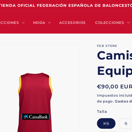
TIENDA OFICIAL FEDERACIÓN ESPAÑOLA DE BALONCEST
ECCIONES
MODA
ACCESORIOS
COLECCIONES
FEB STORE
Camis
Equi
Precio
€90,00 EU
habitual
Impuestos incluid
de pago.
Gastos d
Talla
Variante
V
XS
S
agotada
a
o
o