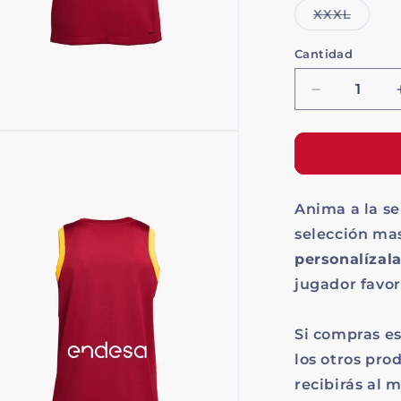
no
n
Varian
XXXL
disponib
d
agota
o
no
Cantidad
Cantidad
dispon
Reducir
cantidad
para
Camiseta
Oficial
1ª
Anima a la se
Equipación
selección ma
personalízal
jugador favor
Si compras es
los otros pro
recibirás al 